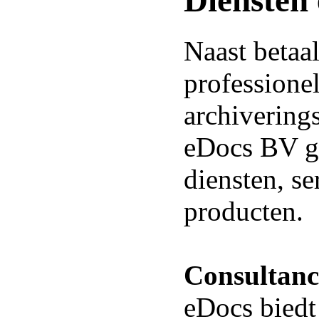
Diensten 
Naast betaa
professione
archivering
eDocs BV ge
diensten, se
producten.
Consultan
eDocs biedt 