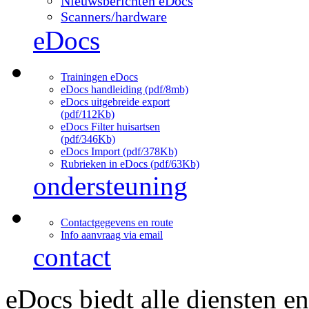
Nieuwsberichten eDocs
Scanners/hardware
eDocs
Trainingen eDocs
eDocs handleiding (pdf/8mb)
eDocs uitgebreide export
(pdf/112Kb)
eDocs Filter huisartsen
(pdf/346Kb)
eDocs Import (pdf/378Kb)
Rubrieken in eDocs (pdf/63Kb)
ondersteuning
Contactgegevens en route
Info aanvraag via email
contact
eDocs biedt alle diensten e