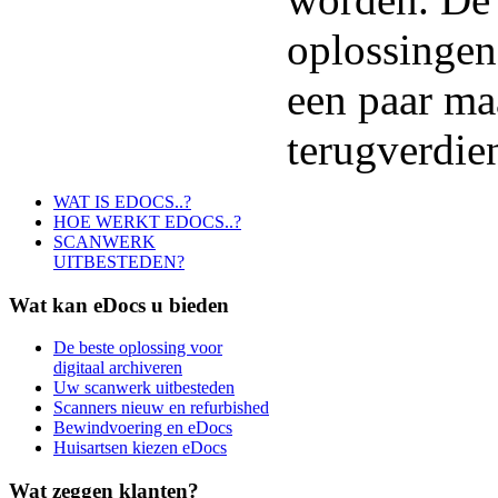
oplossingen
een paar m
terugverdie
WAT IS EDOCS..?
HOE WERKT EDOCS..?
SCANWERK
UITBESTEDEN?
Wat
kan eDocs u bieden
De beste oplossing voor
digitaal archiveren
Uw scanwerk uitbesteden
Scanners nieuw en refurbished
Bewindvoering en eDocs
Huisartsen kiezen eDocs
Wat
zeggen klanten?