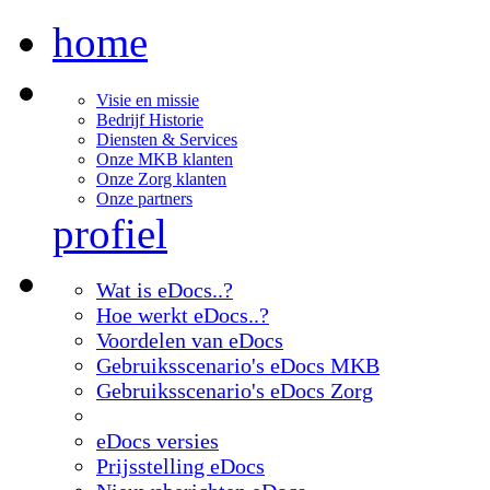
home
Visie en missie
Bedrijf Historie
Diensten & Services
Onze MKB klanten
Onze Zorg klanten
Onze partners
profiel
Wat is eDocs..?
Hoe werkt eDocs..?
Voordelen van eDocs
Gebruiksscenario's eDocs MKB
Gebruiksscenario's eDocs Zorg
eDocs versies
Prijsstelling eDocs