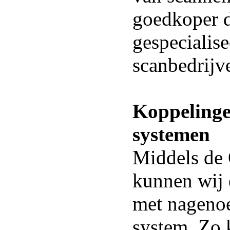
goedkoper d
gespecialis
scanbedrijv
Koppelinge
systemen
Middels de
kunnen wij
met nagenoe
system. Zo