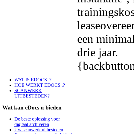
trainingsko
leaseoveree
een minimal
drie jaar.
{backbutto
WAT IS EDOCS..?
HOE WERKT EDOCS..?
SCANWERK
UITBESTEDEN?
Wat
kan eDocs u bieden
De beste oplossing voor
digitaal archiveren
Uw scanwerk uitbesteden