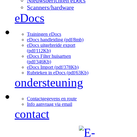
Nieuwsberichten eDocs
Scanners/hardware
eDocs
Trainingen eDocs
eDocs handleiding (pdf/8mb)
eDocs uitgebreide export
(pdf/112Kb)
eDocs Filter huisartsen
(pdf/346Kb)
eDocs Import (pdf/378Kb)
Rubrieken in eDocs (pdf/63Kb)
ondersteuning
Contactgegevens en route
Info aanvraag via email
contact