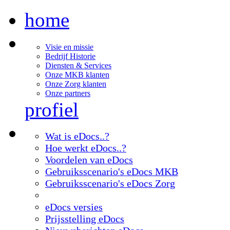
home
Visie en missie
Bedrijf Historie
Diensten & Services
Onze MKB klanten
Onze Zorg klanten
Onze partners
profiel
Wat is eDocs..?
Hoe werkt eDocs..?
Voordelen van eDocs
Gebruiksscenario's eDocs MKB
Gebruiksscenario's eDocs Zorg
eDocs versies
Prijsstelling eDocs