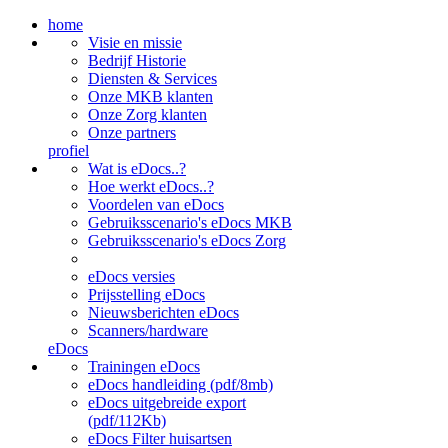
home
Visie en missie
Bedrijf Historie
Diensten & Services
Onze MKB klanten
Onze Zorg klanten
Onze partners
profiel
Wat is eDocs..?
Hoe werkt eDocs..?
Voordelen van eDocs
Gebruiksscenario's eDocs MKB
Gebruiksscenario's eDocs Zorg
eDocs versies
Prijsstelling eDocs
Nieuwsberichten eDocs
Scanners/hardware
eDocs
Trainingen eDocs
eDocs handleiding (pdf/8mb)
eDocs uitgebreide export
(pdf/112Kb)
eDocs Filter huisartsen