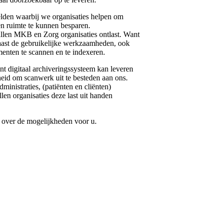
elden waarbij we organisaties helpen om
en ruimte te kunnen besparen.
allen MKB en Zorg organisaties ontlast. Want
aast de gebruikelijke werkzaamheden, ook
enten te scannen en te indexeren.
nt digitaal archiveringssysteem kan leveren
eid om scanwerk uit te besteden aan ons.
ministraties, (patiënten en cliënten)
llen organisaties deze last uit handen
n over de mogelijkheden voor u.