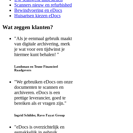
Scanners nieuw en refurbished
Bewindvoering en eDocs
Huisartsen kiezen eDocs
Wat
zeggen klanten?
"Als je eenmaal gebruik maakt
van digitale archivering, merk
je wat voor een tijdwinst je
hiermee kunt behalen! "
Landsman en Teune Financieel
Raadgevers
"We gebruiken eDocs om onze
documenten te scannen en
archiveren. eDocs is een
prettige leverancier, goed te
bereiken als er vragen zijn."
Ingrid Schilder, Ravo Fayat Group
"eDocs is overzichtelijk en
gemakkelijk in gebruik.