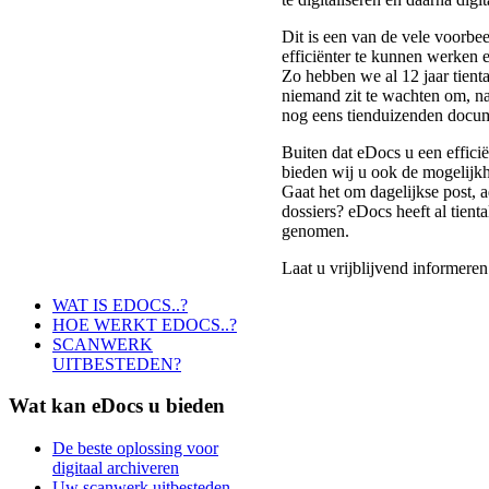
Dit is een van de vele voorbe
efficiënter te kunnen werken 
Zo hebben we al 12 jaar tient
niemand zit te wachten om, n
nog eens tienduizenden docum
Buiten dat eDocs u een efficië
bieden wij u ook de mogelijkh
Gaat het om dagelijkse post, ad
dossiers? eDocs heeft al tienta
genomen.
Laat u vrijblijvend informere
WAT IS EDOCS..?
HOE WERKT EDOCS..?
SCANWERK
UITBESTEDEN?
Wat
kan eDocs u bieden
De beste oplossing voor
digitaal archiveren
Uw scanwerk uitbesteden