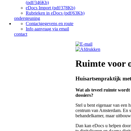
(pdf/346Kb)
eDocs Import (pdf/378Kb)
Rubrieken in eDocs (pdf/63Kb)
ondersteuning
Contactgegevens en route
Info aanvraag via email
contact
Ruimte voor
Huisartsenpraktijk met
Wat als teveel ruimte wordt
dossiers?
Stel u bent eigenaar van een h
centrum van Amsterdam. En ste
behandelkamer, maar uitbouwen
Dan kan eDocs u helpen door u
te digitaliseren en daarna dig