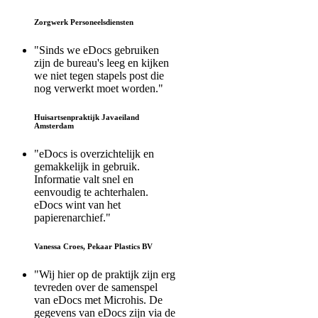
Zorgwerk Personeelsdiensten
"Sinds we eDocs gebruiken
zijn de bureau's leeg en kijken
we niet tegen stapels post die
nog verwerkt moet worden."
Huisartsenpraktijk Javaeiland
Amsterdam
"eDocs is overzichtelijk en
gemakkelijk in gebruik.
Informatie valt snel en
eenvoudig te achterhalen.
eDocs wint van het
papierenarchief."
Vanessa Croes, Pekaar Plastics BV
"Wij hier op de praktijk zijn erg
tevreden over de samenspel
van eDocs met Microhis. De
gegevens van eDocs zijn via de