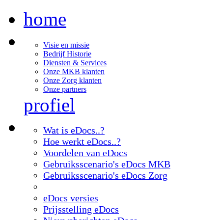
home
Visie en missie
Bedrijf Historie
Diensten & Services
Onze MKB klanten
Onze Zorg klanten
Onze partners
profiel
Wat is eDocs..?
Hoe werkt eDocs..?
Voordelen van eDocs
Gebruiksscenario's eDocs MKB
Gebruiksscenario's eDocs Zorg
eDocs versies
Prijsstelling eDocs